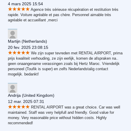
4 mars 2025 15:54
Agence très sérieuse récupération et restitution très
rapide. Voiture agréable et pas chère. Personnel aimable très
agréable et accueillant ,merci
Martijn
(Netherlands)
20 fev. 2025 23:08:15
We zijn super tevreden met RENTAL AIRPORT, prima
prijs kwaliteit verhouding, ze zijn eerlijk, komen de afspraken na..
geen onaangename verassingen zoals bij Hertz Maroc. Vriendelijk
personeel (Toufik is super) en zelfs Nederlandstalig contact
mogelijk. bedankt!
Andrija
(United Kingdom)
12 mar. 2025 07:31
RENTAL AIRPORT was a great choice. Car was well
maintained. Staff was very helpfull and friendly. Good value for
money. Very reasonable price without hidden costs. Highly
recommended!