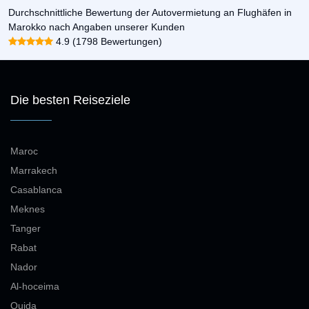
Durchschnittliche Bewertung der Autovermietung an Flughäfen in
Marokko nach Angaben unserer Kunden
4.9 (1798 Bewertungen)
Die besten Reiseziele
Maroc
Marrakech
Casablanca
Meknes
Tanger
Rabat
Nador
Al-hoceima
Oujda