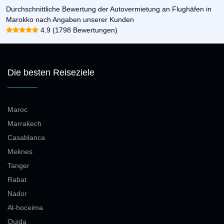
Durchschnittliche Bewertung der Autovermietung an Flughäfen in
Marokko nach Angaben unserer Kunden
4.9 (1798 Bewertungen)
Die besten Reiseziele
Maroc
Marrakech
Casablanca
Meknes
Tanger
Rabat
Nador
Al-hoceima
Oujda