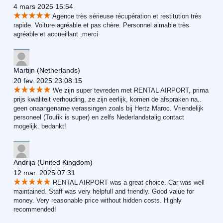
4 mars 2025 15:54
Agence très sérieuse récupération et restitution très
rapide. Voiture agréable et pas chère. Personnel aimable très
agréable et accueillant ,merci
Martijn
(Netherlands)
20 fev. 2025 23:08:15
We zijn super tevreden met RENTAL AIRPORT, prima
prijs kwaliteit verhouding, ze zijn eerlijk, komen de afspraken na..
geen onaangename verassingen zoals bij Hertz Maroc. Vriendelijk
personeel (Toufik is super) en zelfs Nederlandstalig contact
mogelijk. bedankt!
Andrija
(United Kingdom)
12 mar. 2025 07:31
RENTAL AIRPORT was a great choice. Car was well
maintained. Staff was very helpfull and friendly. Good value for
money. Very reasonable price without hidden costs. Highly
recommended!