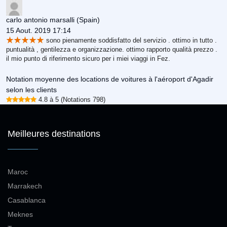
carlo antonio marsalli
(Spain)
15 Aout. 2019 17:14
sono pienamente soddisfatto del servizio . ottimo in tutto .
puntualità , gentilezza e organizzazione. ottimo rapporto qualità prezzo .
il mio punto di riferimento sicuro per i miei viaggi in Fez.
Notation moyenne des locations de voitures à l'aéroport d'Agadir
selon les clients
4.8 à 5 (Notations 798)
Meilleures destinations
Maroc
Marrakech
Casablanca
Meknes