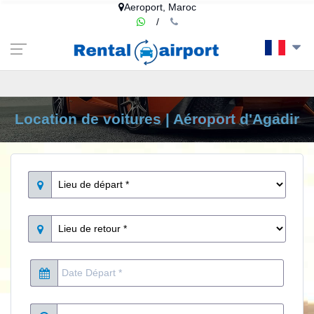
google-site-
Aeroport, Maroc
verification=euF7kQISNOJd1LKT4c2eiOMSptBMtlXe0A8IT1ZjCCE
/
Location de voitures | Aéroport d'Agadir