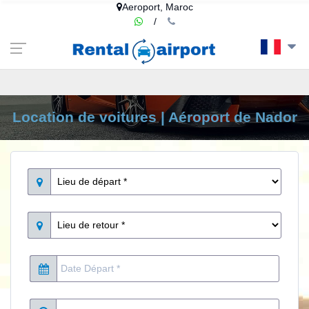
google-site-
Aeroport, Maroc
verification=euF7kQISNOJd1LKT4c2eiOMSptBMtlXe0A8IT1ZjCCE
/
Location de voitures | Aéroport de Nador