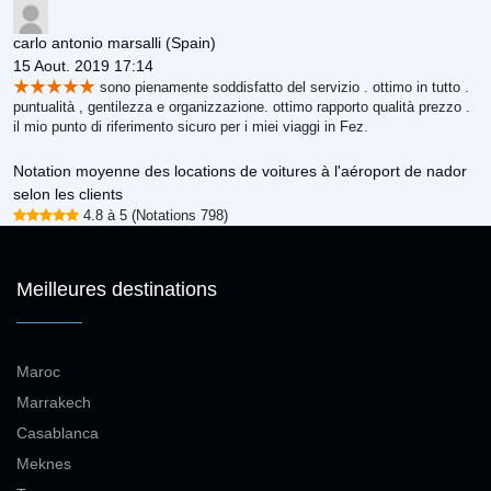
carlo antonio marsalli
(Spain)
15 Aout. 2019 17:14
sono pienamente soddisfatto del servizio . ottimo in tutto .
puntualità , gentilezza e organizzazione. ottimo rapporto qualità prezzo .
il mio punto di riferimento sicuro per i miei viaggi in Fez.
Notation moyenne des locations de voitures à l'aéroport de nador
selon les clients
4.8 à 5 (Notations 798)
Meilleures destinations
Maroc
Marrakech
Casablanca
Meknes