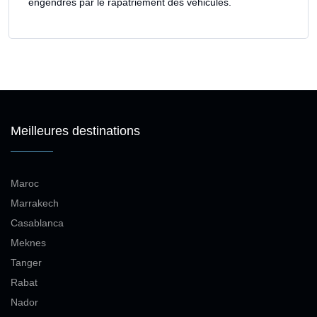
engendrés par le rapatriement des véhicules.
Meilleures destinations
Maroc
Marrakech
Casablanca
Meknes
Tanger
Rabat
Nador