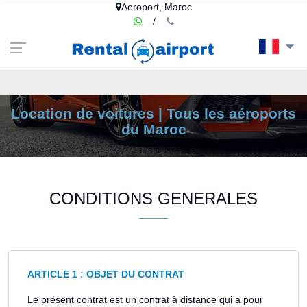
google-site-
Aeroport, Maroc
verification=euF7kQISNOJd1LKT4c2eiOMSptBMtlXe0A8IT1ZjCCE
/
Location de voitures | Tous les aéroports
du Maroc
CONDITIONS GENERALES
ARTICLE 1 : OBJET DU CONTRAT
Le présent contrat est un contrat à distance qui a pour